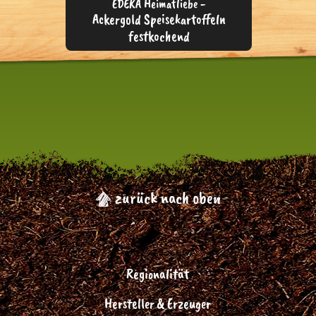
EDEKA Heimatliebe -
Ackergold Speisekartoffeln
festkochend
zurück nach oben
Regionalität
Hersteller & Erzeuger