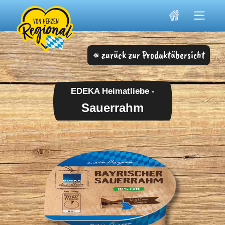
Skip
to
content
zurück zur Produktübersicht
EDEKA Heimatliebe -
Sauerrahm