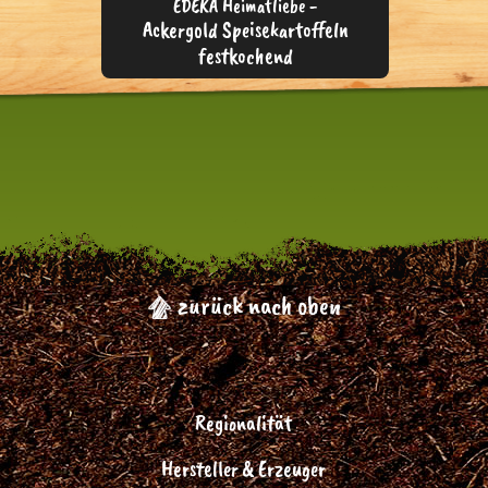
EDEKA Heimatliebe -
Ackergold Speisekartoffeln
festkochend
zurück nach oben
Regionalität
Hersteller & Erzeuger