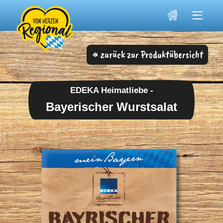
Skip
to
content
zurück zur Produktübersicht
EDEKA Heimatliebe -
Bayerischer Wurstsalat