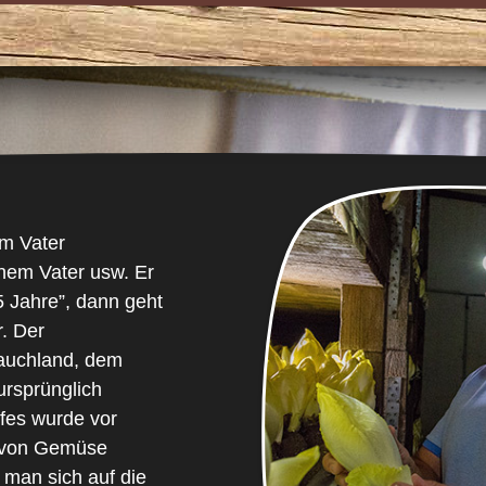
em Vater
nem Vater usw. Er
25 Jahre”, dann geht
r. Der
auchland, dem
rsprünglich
fes wurde vor
u von Gemüse
t man sich auf die