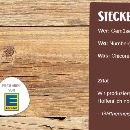
Wer:
Gemüse
Wo:
Nürnber
Was:
Chicorée
Zitat
Wir produzier
Hoffentlich no
– Gärtnermeis