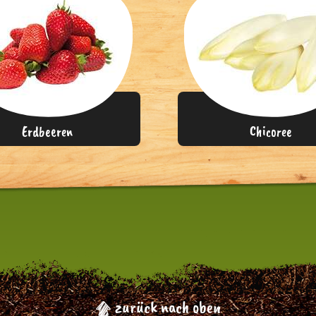
Erdbeeren
Chicoree
zurück nach oben